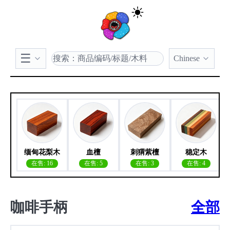
Chinese
缅甸花梨木
血檀
刺猬紫檀
稳定木
在售: 16
在售: 5
在售: 3
在售: 4
咖啡手柄
全部